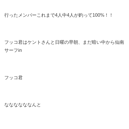
行ったメンバーこれまで4人中4人が釣って100%！！
フッコ君はケントさんと日曜の早朝、まだ暗い中から仙南
サーフin
フッコ君
ななななななんと