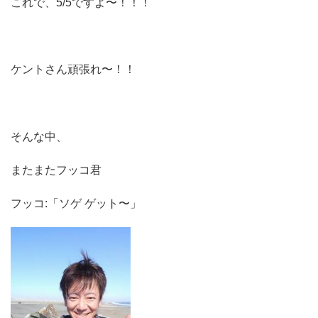
これで、5/5ですよ〜！！！
ケントさん頑張れ〜！！
そんな中、
またまたフッコ君
フッコ:「ソゲ ゲット〜」