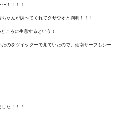
〜〜！！！！
浩ちゃんが調べてくれて
クサウオ
と判明！！！
のところに生息するという！！
いたのをツイッターで見ていたので、仙南サーフもシー
ました！！！