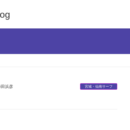
log
海田浜彦
宮城・仙南サーフ