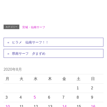
カテゴリー
宮城・仙南サーフ
ヒラメ 仙南サーフ！！
県南サーフ 夕まずめ
2020年8月
月
火
水
木
金
土
日
1
2
3
4
5
6
7
8
9
10
11
12
13
14
15
16