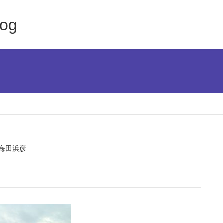
log
海田浜彦