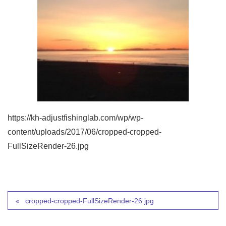
https://kh-adjustfishinglab.com/wp/wp-
content/uploads/2017/06/cropped-cropped-
FullSizeRender-26.jpg
cropped-cropped-FullSizeRender-26.jpg