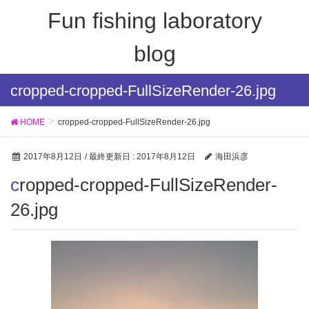
Fun fishing laboratory
blog
cropped-cropped-FullSizeRender-26.jpg
HOME
cropped-cropped-FullSizeRender-26.jpg
2017年8月12日
/ 最終更新日 :
2017年8月12日
海田浜彦
cropped-cropped-FullSizeRender-
26.jpg