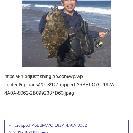
https://kh-adjustfishinglab.com/wp/wp-
content/uploads/2018/10/cropped-A6BBFC7C-182A-
4A0A-8062-2B0992387D60.jpeg
cropped-A6BBFC7C-182A-4A0A-8062-
2B0992387D60.jpeg